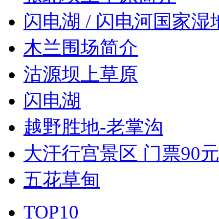
闪电湖 / 闪电河国家湿
木兰围场简介
沽源坝上草原
闪电湖
越野胜地-老掌沟
大汗行宫景区 门票90
五花草甸
TOP10