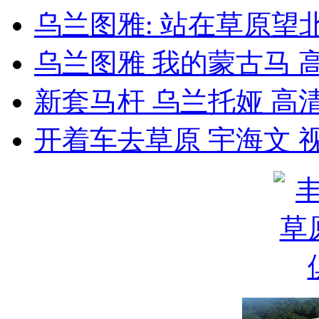
乌兰图雅: 站在草原望
乌兰图雅 我的蒙古马 
新套马杆 乌兰托娅 高
开着车去草原 宇海文 