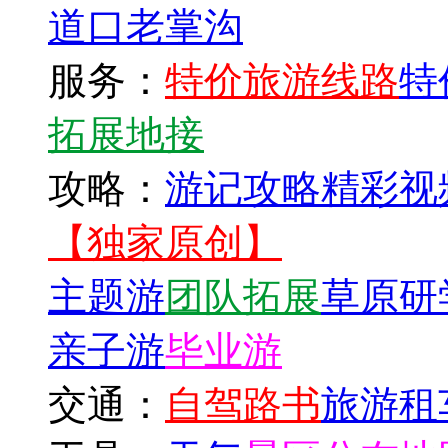
道口
老掌沟
服务：
特价旅游线路
特
拓展地接
攻略：
游记攻略
精彩视
【独家原创】
主题游
团队拓展
草原研
亲子游
毕业游
交通：
自驾路书
旅游租