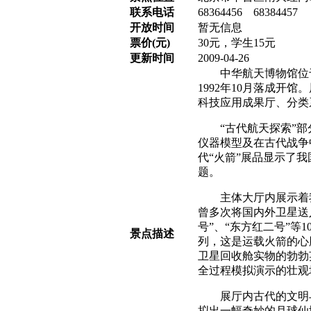
联系电话
68364456 68384457
开放时间
暂无信息
票价(元)
30元，学生15元
更新时间
2009-04-26
中华航天博物馆位于
1992年10月落成开
科技应用成果厅、分类
“古代航天探索”部分
仪器模型及在古代战争中
代“火箭”展品显示了
题。
主体大厅内展示着我
曾多次将国内外卫星送
号”、“东方红二号”等
景点描述
列，这是运载火箭的心
卫星回收舱实物的勃勃
全过程模拟演示的壮观
展厅内古代的文明与
拟出一幅奇妙的月球仙