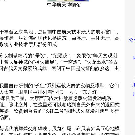
中华航天博物馆
丰台区东高地，是目前中国航天技术最大的展示窗口，
馆。展馆是一座雄伟的现代风格建筑，由序厅、主体大厅、高
公
系统专业技术厅几部分组成。
以制做精巧的“浑仪”、“纪限仪”、“象限仪”等天文观测
曾大显神威的“神火箭屏”、“一窝蜂”、“火龙出水”等古
我国古代天文探索的成就，表明了中国是火箭的故乡这一主
国自行研制的“长征”系列运载火箭的实物及模型，它们
入太空。卫星区中排列着“冈云一号”、“东方红一
10颗吕类卫星。大厅西部依次排放着运载火箭发动机系
脏。除此之外，在这里还可以领略到自天外归来的返回式
英姿，欣赏到著名的“长征二号”捆绑式火箭发射澳星飞行
场面。
现代的辉煌交相辉映，展览结尾，布展者独具匠心地模
境，在彩灯辉映下意趣盎然，使观众浮想联翩。沿扶梯而