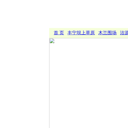
首 页
丰宁坝上草原
木兰围场
沽