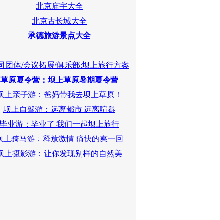
北京庙宇大全
北京古长城大全
承德旅游景点大全
司团体/会议拓展/俱乐部:坝上旅行方案
草原夏令营：坝上草原暑期夏令营
坝上亲子游：爸妈带我去坝上草原！
坝上自驾游：远离都市 远离喧嚣
毕业游：毕业了 我们一起坝上旅行
坝上骑马游：释放激情 痛快的爽一回
坝上摄影游：让你发现别样的自然美