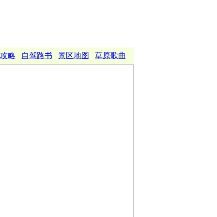
攻略
自驾路书
景区地图
草原歌曲