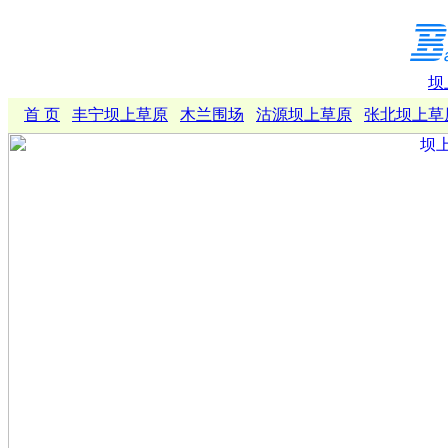
坝
首 页
丰宁坝上草原
木兰围场
沽源坝上草原
张北坝上草