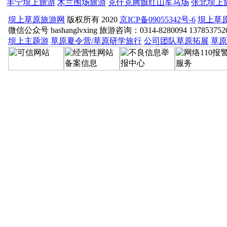
丰宁坝上旅游
木兰围场旅游
克什克腾旗红山军马场
张北坝上
坝上草原旅游网
版权所有 2020
京ICP备09055342号-6
坝上草
微信公众号 bashanglvxing 旅游咨询：0314-8280094 13785
坝上主题游
草原夏令营/草原研学旅行
公司团队草原拓展
草原