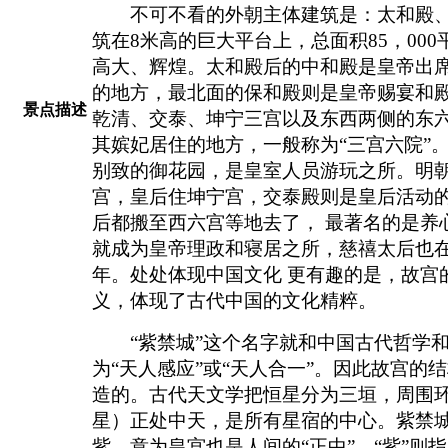
不可不看的外朝主体建筑是：太和殿、
筑在8米高的巨大平台上，总面积85，00
高大、辉煌。太和殿后的中和殿是皇帝出
的地方，最北面的保和殿则是皇帝赐宴和殿
景点描述
乾清、交泰、坤宁三宫以及东西两侧的东
其嫔妃居住的地方，一般称为“三宫六院”
别致的御花园，是皇室人员游玩之所。明
宫，皇后住坤宁宫，交泰殿则是皇后活动
后都搬至西六宫等地去了， 最著名的是养
就成为皇帝理政和寝居之所，慈禧太后也在
年。处处体现中国文化 更有趣的是，故宫
义，体现了古代中国的文化精粹。
“紫禁城”这个名字就和中国古代哲学和
为“天人感应”或“天人合一”。因此故宫的
造的。古代天文学把恒星分为三垣，周围环
星）正处中天，是所有星宿的中心。紫禁城
紫，意为皇宫也是人间的“正中”。“紫”则