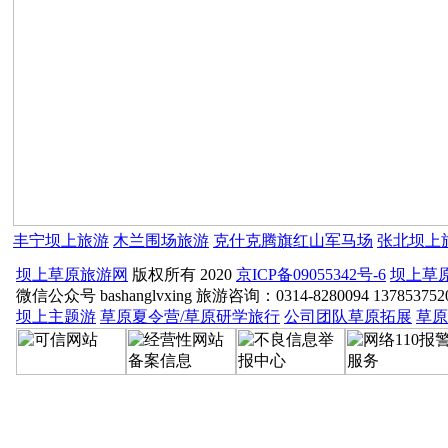
丰宁坝上旅游
木兰围场旅游
克什克腾旗红山军马场
张北坝上
坝上草原旅游网
版权所有 2020
京ICP备09055342号-6
坝上草
微信公众号 bashanglvxing 旅游咨询：0314-8280094 13785
坝上主题游
草原夏令营/草原研学旅行
公司团队草原拓展
草原