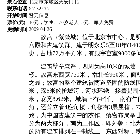
景点位置
北京市东城区天安门北
联系电话
65132255
开放时间
暂无信息
票价(元)
30元，学生、70岁老人15元、军人免费
更新时间
2009-04-26
故宫（紫禁城）位于北京市中心，是明
宫殿和古建筑群。建于明永乐5至18年(1407
史，占地72万平方米，有殿宇宫室9000多
建筑壁垒森严，四周为高10米的城墙，
楼。故宫东西宽750米，南北长960米，面
之最；故宫的整个建筑被两道坚固的防线围
米，深6米的护城河，河水环绕；接着是周
米，底宽8.62米。城墙上有4个门，南有
角，还耸立着4座角楼，角楼有3层屋檐，
致，为中国古建筑中的杰作。缜密布局举世
分为两大部分，南为工作区，即外朝；北
的所有建筑排列在中轴线上，东西对称，