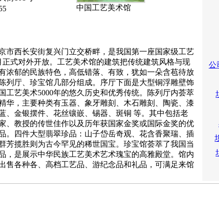
中国工艺美术馆
55
京市西长安街复兴门立交桥畔，是我国第一座国家级工艺
年7月正式对外开放。工艺美术馆的建筑把传统建筑风格与现
公
有浓郁的民族特色，高低错落、有致，犹如一朵含苞待放
陈列厅、珍宝馆几部分组成。序厅下面是大型铜浮雕壁饰
国工艺美术5000年的悠久历史和优秀传统。陈列厅内荟萃
精华，主要种类有玉器、象牙雕刻、木石雕刻、陶瓷、漆
蓝、金银摆件、花丝镶嵌、锡器、斑铜 等。其中包括老
家、教授的传世佳作以及历年获国家金奖或国际金奖的优
品。四件大型翡翠珍品：山子岱岳奇观、花含香聚瑞、插
群芳揽胜则为古今罕见的稀世国宝。珍宝馆荟萃了我国当
品，是展示中华民族工艺美术艺术瑰宝的高雅殿堂。馆内
出售各种各、高档工艺品、游纪念品和礼品，可满足来馆