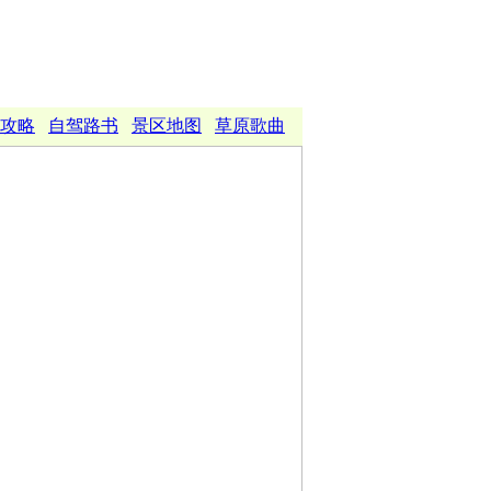
攻略
自驾路书
景区地图
草原歌曲