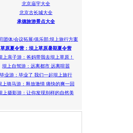
北京庙宇大全
北京古长城大全
承德旅游景点大全
司团体/会议拓展/俱乐部:坝上旅行方案
草原夏令营：坝上草原暑期夏令营
坝上亲子游：爸妈带我去坝上草原！
坝上自驾游：远离都市 远离喧嚣
毕业游：毕业了 我们一起坝上旅行
坝上骑马游：释放激情 痛快的爽一回
坝上摄影游：让你发现别样的自然美