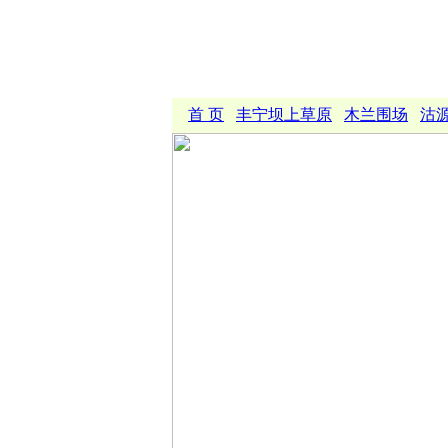
首 页
丰宁坝上草原
木兰围场
沽