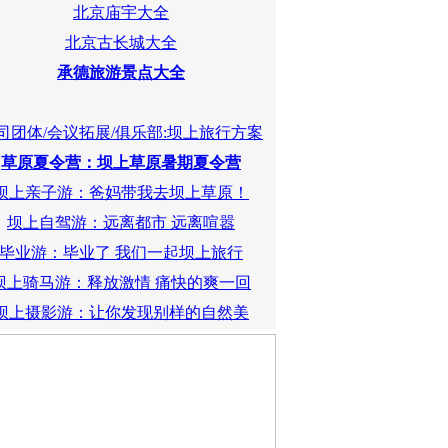
北京庙宇大全
北京古长城大全
承德旅游景点大全
司团体/会议拓展/俱乐部:坝上旅行方案
草原夏令营：坝上草原暑期夏令营
坝上亲子游：爸妈带我去坝上草原！
坝上自驾游：远离都市 远离喧嚣
毕业游：毕业了 我们一起坝上旅行
坝上骑马游：释放激情 痛快的爽一回
坝上摄影游：让你发现别样的自然美