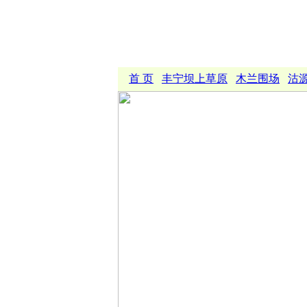
首 页
丰宁坝上草原
木兰围场
沽