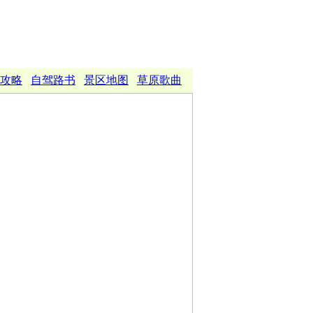
攻略
自驾路书
景区地图
草原歌曲