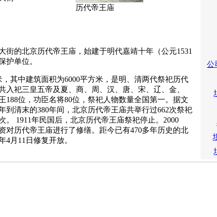
历代帝王庙
的北京历代帝王庙，始建于明代嘉靖十年（公元1531
保护单位。
公
米，其中建筑面积为6000平方米，是明、清两代祭祀历代
共入祀三皇五帝及夏、商、周、汉、唐、宋、辽、金、
王188位，功臣名将80位，祭祀人物数量全国第一。据文
到清末的380年间，北京历代帝王庙共举行过662次祭祀
次。 1911年民国后，北京历代帝王庙祭祀停止。2000
资对历代帝王庙进行了修缮。距今已有470多年历史的北
9年4月11日修复开放。