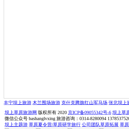
丰宁坝上旅游
木兰围场旅游
克什克腾旗红山军马场
张北坝上
坝上草原旅游网
版权所有 2020
京ICP备09055342号-6
坝上草
微信公众号 bashanglvxing 旅游咨询：0314-8280094 13785
坝上主题游
草原夏令营/草原研学旅行
公司团队草原拓展
草原