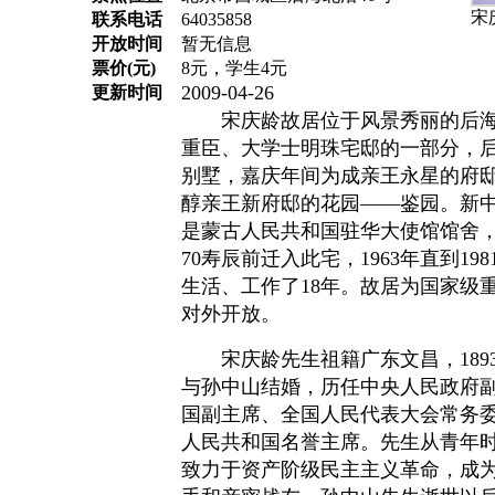
宋
联系电话
64035858
开放时间
暂无信息
票价(元)
8元，学生4元
2009-04-26
更新时间
宋庆龄故居位于风景秀丽的后海
重臣、大学士明珠宅邸的一部分，
别墅，嘉庆年间为成亲王永星的府
醇亲王新府邸的花园——鉴园。新
是蒙古人民共和国驻华大使馆馆舍，1
70寿辰前迁入此宅，1963年直到19
生活、工作了18年。故居为国家级重
对外开放。
宋庆龄先生祖籍广东文昌，1893年
与孙中山结婚，历任中央人民政府
国副主席、全国人民代表大会常务
人民共和国名誉主席。先生从青年
致力于资产阶级民主主义革命，成