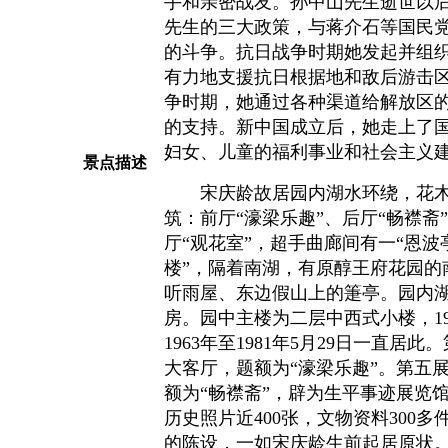
手和亲密战友。孙中山先生逝世以
先生的三大政策，与蒋介石等国民
的斗争。抗日战争时期她发起并组织
有力地支援抗日根据地和敌后游击
争时期，她通过各种渠道给解放区
的支持。新中国成立后，她走上了
妇女、儿童的福利事业和社会主
景点描述
宋庆龄故居园内湖水环绕，花木
筑：前厅“濠梁乐趣”、后厅“畅襟斋
厅“观花室”，超手曲廊间有一“恩波
楼”，隔着南湖，有原醇王府花园的
听雨屋、东边假山上的箑亭。园内
房。园中主楼为二层中西式小楼，19
1963年至1981年5月29日一直居
大客厅，题额为“濠梁乐趣”。第五
额为“畅襟斋”，辟为生平事迹展览
历史照片近400张，文物资料300
的陈设，一如宋庆龄生前起居原状。室