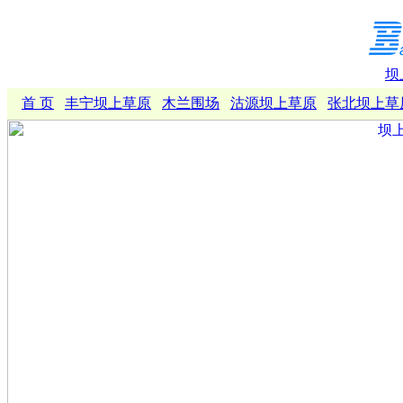
坝
首 页
丰宁坝上草原
木兰围场
沽源坝上草原
张北坝上草